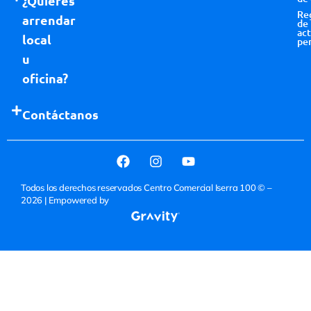
¿Quieres
Re
arrendar
de
act
local
pe
u
oficina?
Contáctanos
Todos los derechos reservados Centro Comercial Iserra 100 © –
2026
| Empowered by