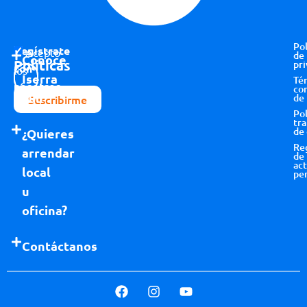
Pol
Regístrate
Acepto
de
Conoce
Políticas
pri
con
los
Iserra
Té
nosotros
términos y
co
100
de
Suscribirme
condiciones
Pol
tr
de
¿Quieres
Re
arrendar
de
act
local
pe
u
oficina?
Contáctanos