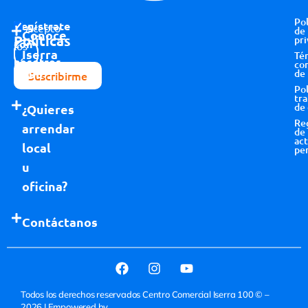
Pol
Regístrate
Acepto
de
Conoce
Políticas
pri
con
los
Iserra
Té
nosotros
términos y
co
100
de
Suscribirme
condiciones
Pol
tr
de
¿Quieres
Re
arrendar
de
act
local
pe
u
oficina?
Contáctanos
Todos los derechos reservados Centro Comercial Iserra 100 © –
2026
| Empowered by