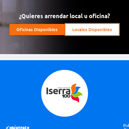
¿Quieres arrendar local u oficina?
Oficinas Disponibles
Locales Disponibles
Pol
Regístrate
Acepto