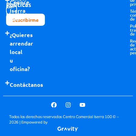
de
Conoce
Políticas
pri
con
los
Iserra
Té
nosotros
términos y
co
100
de
Suscribirme
condiciones
Pol
tr
de
¿Quieres
Re
arrendar
de
act
local
pe
u
oficina?
Contáctanos
Todos los derechos reservados Centro Comercial Iserra 100 © –
2026
| Empowered by