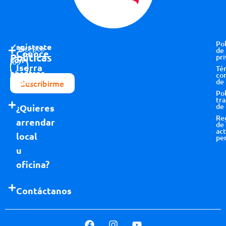
Pol
Regístrate
Acepto
de
Conoce
Políticas
pri
con
los
Iserra
Té
nosotros
términos y
co
100
de
Suscribirme
condiciones
Pol
tr
de
¿Quieres
Re
arrendar
de
act
local
pe
u
oficina?
Contáctanos