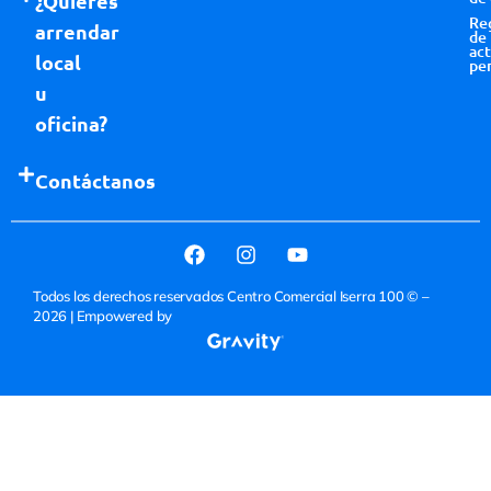
¿Quieres
Re
arrendar
de
act
local
pe
u
oficina?
Contáctanos
Todos los derechos reservados Centro Comercial Iserra 100 © –
2026
| Empowered by