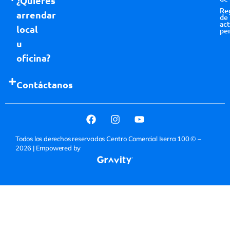
¿Quieres
Re
arrendar
de
act
local
pe
u
oficina?
Contáctanos
Todos los derechos reservados Centro Comercial Iserra 100 © –
2026
| Empowered by