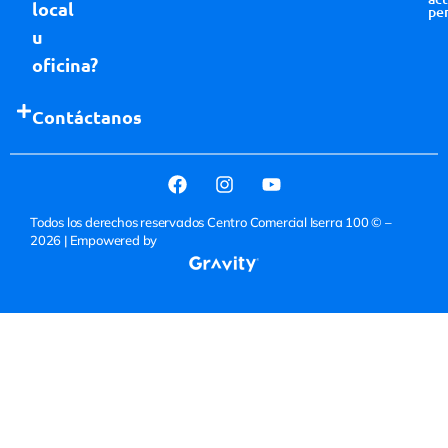
local
pe
u
oficina?
Contáctanos
Todos los derechos reservados Centro Comercial Iserra 100 © –
2026
| Empowered by