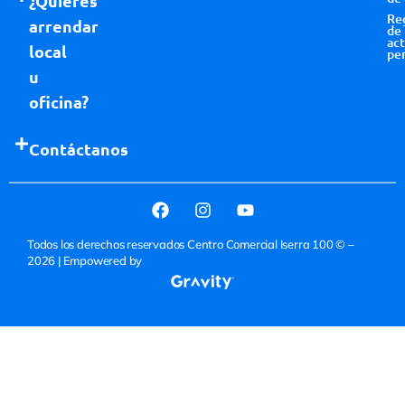
¿Quieres
Re
arrendar
de
act
local
pe
u
oficina?
Contáctanos
Todos los derechos reservados Centro Comercial Iserra 100 © –
2026
| Empowered by