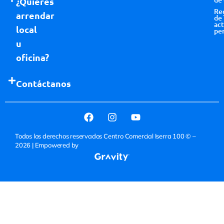
¿Quieres
Re
arrendar
de
act
local
pe
u
oficina?
Contáctanos
Todos los derechos reservados Centro Comercial Iserra 100 © –
2026
| Empowered by