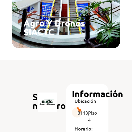
Agro Y Drones
SIACTC
Información
Sobre
Ubicación
nosotros
8113,
Piso
4
Horario: