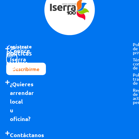
Pol
Regístrate
Acepto
de
Conoce
Políticas
pri
con
los
Iserra
Té
nosotros
términos y
co
100
de
Suscribirme
condiciones
Pol
tr
de
¿Quieres
Re
arrendar
de
act
local
pe
u
oficina?
Contáctanos