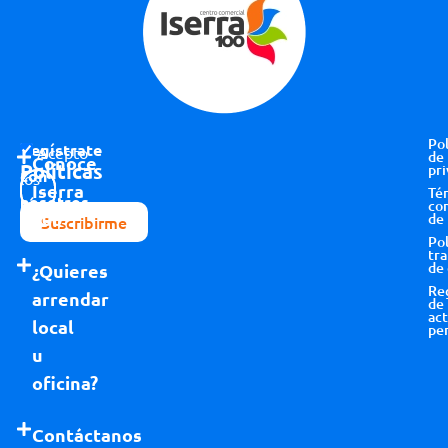
Pol
Regístrate
Acepto
de
Conoce
Políticas
pri
con
los
Iserra
Té
nosotros
términos y
co
100
de
Suscribirme
condiciones
Pol
tr
de
¿Quieres
Re
arrendar
de
act
local
pe
u
oficina?
Contáctanos