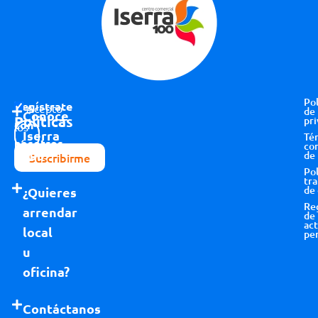
Pol
Regístrate
Acepto
de
Conoce
Políticas
pri
con
los
Iserra
Té
nosotros
términos y
co
100
de
Suscribirme
condiciones
Pol
tr
de
¿Quieres
Re
arrendar
de
act
local
pe
u
oficina?
Contáctanos