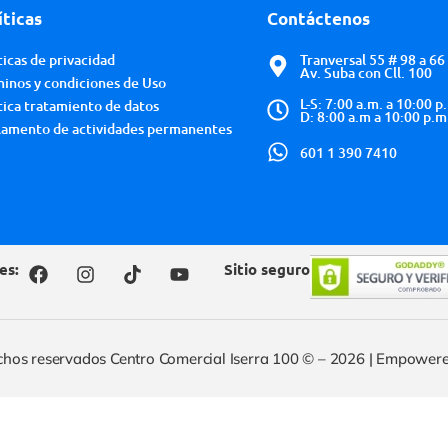
íticas
Contáctenos
ticas de privacidad
Tranversal 55 # 98 a 66
Av. Suba con Cll. 100
inos y condiciones de Uso
L-S: 7:00 a.m. a 10:00 p
tica tratamiento de datos
D: 8:00 a.m a 10:00 p.m
amento de actividades permanentes
601 1 390 7410
es:
Sitio seguro
chos reservados Centro Comercial Iserra 100 © –
2026
| Empowere