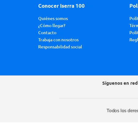
Conocer Iserra 100
Pol
Quiénes somos
Polí
¿Cómo llegar?
Térm
Contacto
Polí
Trabaja con nosotros
Regl
Responsabilidad social
Síguenos en red
Todos los dere