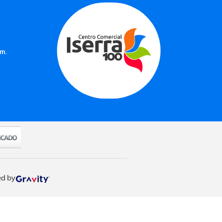
.m.
d by