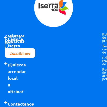
Pol
Regístrate
Acepto
de
Conoce
Políticas
pri
con
los
Iserra
Té
nosotros
términos y
co
100
de
Suscribirme
condiciones
Pol
tr
de
¿Quieres
Re
arrendar
de
act
local
pe
u
oficina?
Contáctanos