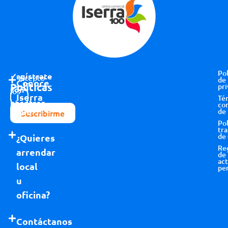
Pol
Regístrate
Acepto
de
Conoce
Políticas
pri
con
los
Iserra
Té
nosotros
términos y
co
100
de
Suscribirme
condiciones
Pol
tr
de
¿Quieres
Re
arrendar
de
act
local
pe
u
oficina?
Contáctanos