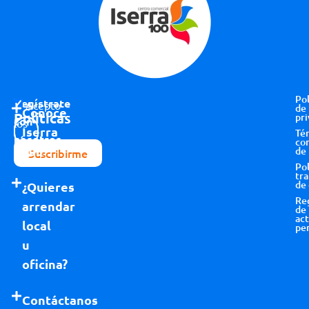
Pol
Regístrate
Acepto
de
Conoce
Políticas
pri
con
los
Iserra
Té
nosotros
términos y
co
100
de
Suscribirme
condiciones
Pol
tr
de
¿Quieres
Re
arrendar
de
act
local
pe
u
oficina?
Contáctanos