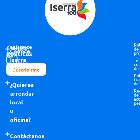
Pol
Regístrate
Acepto
de
Conoce
Políticas
pri
con
los
Iserra
Té
nosotros
términos y
co
100
de
Suscribirme
condiciones
Pol
tr
de
¿Quieres
Re
arrendar
de
act
local
pe
u
oficina?
Contáctanos