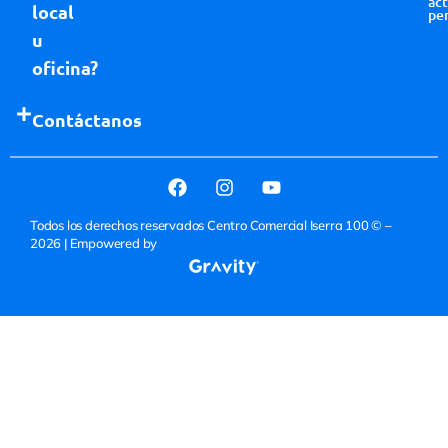
act
local
pe
u
oficina?
Contáctanos
Todos los derechos reservados Centro Comercial Iserra 100 © –
2026
| Empowered by