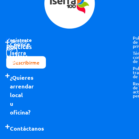
Pol
Regístrate
Acepto
de
Conoce
Políticas
pri
con
los
Iserra
Té
nosotros
términos y
co
100
de
Suscribirme
condiciones
Pol
tr
de
¿Quieres
Re
arrendar
de
act
local
pe
u
oficina?
Contáctanos