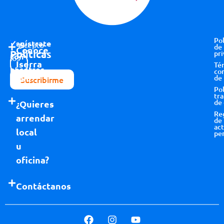
Pol
Regístrate
Acepto
de
Conoce
Políticas
pri
con
los
Iserra
Té
nosotros
términos y
co
100
de
Suscribirme
condiciones
Pol
tr
de
¿Quieres
Re
arrendar
de
act
local
pe
u
oficina?
Contáctanos