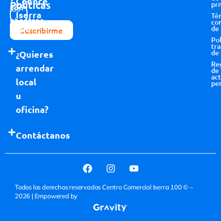
Conoce
Políticas
pri
con
los
Iserra
Té
nosotros
términos y
co
100
de
Suscribirme
condiciones
Pol
tr
de
¿Quieres
Re
arrendar
de
act
local
pe
u
oficina?
Contáctanos
Todos los derechos reservados Centro Comercial Iserra 100 © –
2026
| Empowered by