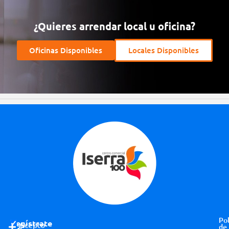
¿Quieres arrendar local u oficina?
Oficinas Disponibles
Locales Disponibles
Pol
Regístrate
Acepto
de