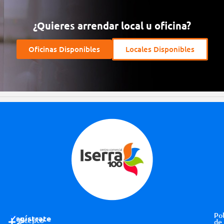
¿Quieres arrendar local u oficina?
Oficinas Disponibles
Locales Disponibles
Pol
Regístrate
Acepto
de