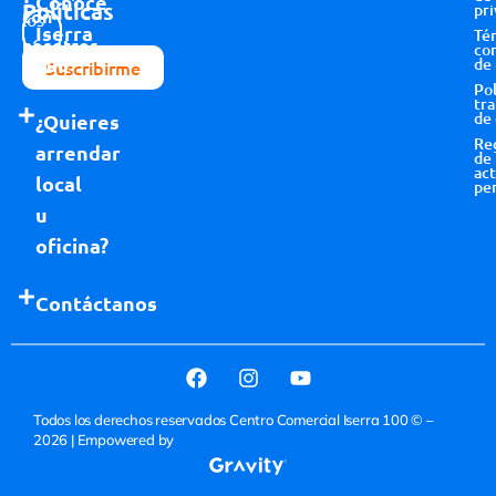
Conoce
Políticas
pri
con
los
Iserra
Té
nosotros
términos y
co
100
de
Suscribirme
condiciones
Pol
tr
de
¿Quieres
Re
arrendar
de
act
local
pe
u
oficina?
Contáctanos
Todos los derechos reservados Centro Comercial Iserra 100 © –
2026
| Empowered by