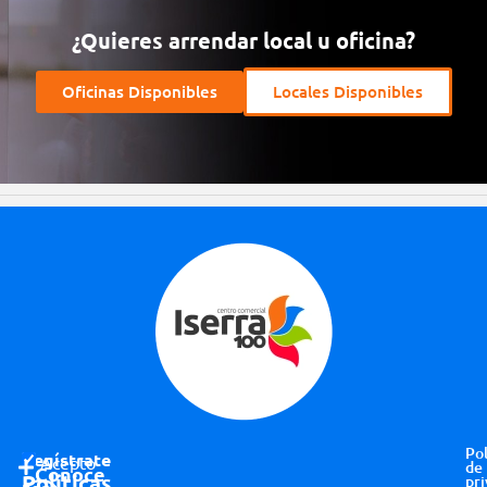
¿Quieres arrendar local u oficina?
Oficinas Disponibles
Locales Disponibles
Pol
Regístrate
Acepto
de
Conoce
Políticas
pri