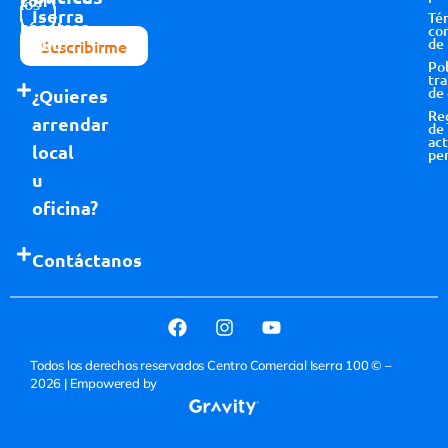
con
los
Iserra
Té
nosotros
términos y
co
100
de
Suscribirme
condiciones
Pol
tr
de
¿Quieres
Re
arrendar
de
act
local
pe
u
oficina?
Contáctanos
Todos los derechos reservados Centro Comercial Iserra 100 © –
2026
| Empowered by