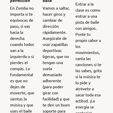
perfección
baile
Entrar a la
En Zumba no
Vamos a saltar,
clase es como
importa si te
hacer giros y
entrar a una
equivocas de
cambiar de
pista de baile
paso, si vas
dirección
con amigos.
hacia la
rápidamente.
Ponle tu
derecha
Asegúrate de
propio sabor a
cuando todos
usar zapatillas
los
van a la
deportivas
movimientos,
izquierda o si
ligeras, que no
canta las
pierdes el
tengan una
canciones si te
compás. Lo
suela
las sabes, grita
fundamental
demasiado
si la música te
es que no
adherente
lo pide y
dejes de
(para poder
atrévete a
moverte, que
girar con
sacar toda esa
sientas la
facilidad) y que
actitud. ¡La
música y que
te den un buen
energía se
uses el baile
soporte para
contagia!