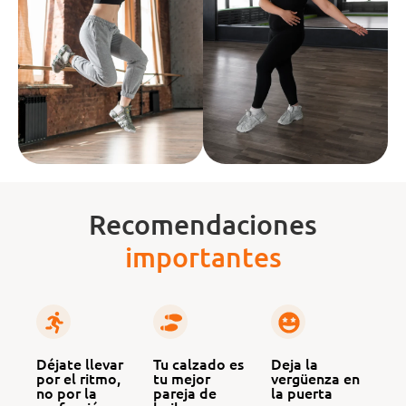
Recomendaciones
importantes
Déjate llevar
Tu calzado es
Deja la
por el ritmo,
tu mejor
vergüenza en
no por la
pareja de
la puerta