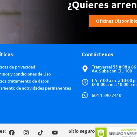
¿Quieres arrend
Oficinas Disponibl
íticas
Contáctenos
ticas de privacidad
Tranversal 55 # 98 a 66
Av. Suba con Cll. 100
inos y condiciones de Uso
L-S: 7:00 a.m. a 10:00 p
tica tratamiento de datos
D: 8:00 a.m a 10:00 p.m
amento de actividades permanentes
601 1 390 7410
es:
Sitio seguro