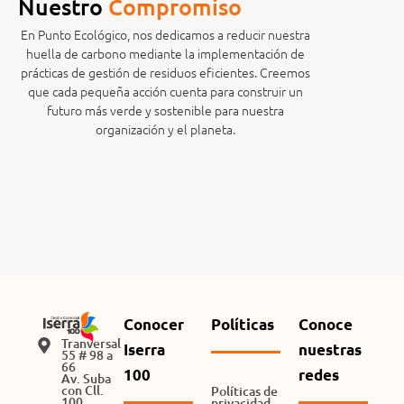
Nuestro
C
o
m
p
r
o
m
i
s
o
En Punto Ecológico, nos dedicamos a reducir nuestra
huella de carbono mediante la implementación de
prácticas de gestión de residuos eficientes. Creemos
que cada pequeña acción cuenta para construir un
futuro más verde y sostenible para nuestra
organización y el planeta.
Conocer
Políticas
Conoce
Tranversal
Iserra
nuestras
55 # 98 a
66
100
redes
Av. Suba
con Cll.
Políticas de
100
privacidad