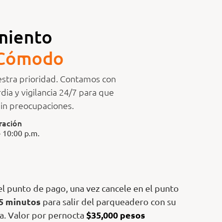
miento
ó
m
o
d
o
estra prioridad. Contamos con
dia y vigilancia 24/7 para que
 sin preocupaciones.
ración
 10:00 p.m.
 el punto de pago, una vez cancele en el punto
5 minutos
para salir del parqueadero con su
$35,000 pesos
ta. Valor por pernocta