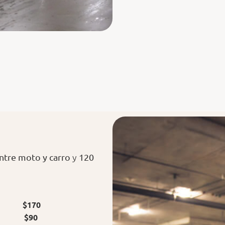
y
ntre moto y carro
120
nuto
$170
nuto
$90