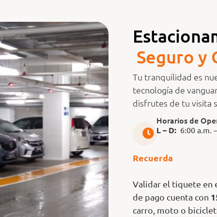
Estaciona
g
u
r
S
o
e
y
Tu tranquilidad es nu
tecnología de vanguar
disfrutes de tu visita
Horarios de Ope
L – D:
6:00 a.m. –
Recuerda
Validar el tiquete en
1
de pago cuenta con
carro, moto o bicicle