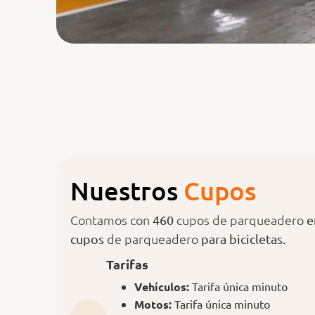
Nuestros
C
u
p
o
s
Contamos con
cupos de parqueadero
460
e
de parqueadero
cupos
para bicicletas.
Tarifas
Vehículos:
Tarifa única mi
Motos:
Tarifa única mi