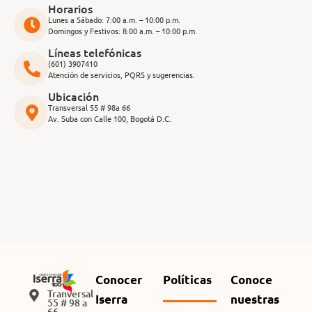
Horarios
Lunes a Sábado: 7:00 a.m. – 10:00 p.m.
Domingos y Festivos: 8:00 a.m. – 10:00 p.m.
Líneas telefónicas
(601) 3907410
Atención de servicios, PQRS y sugerencias.
Ubicación
Transversal 55 # 98a 66
Av. Suba con Calle 100, Bogotá D.C.
Conocer
Políticas
Conoce
Tranversal
Iserra
nuestras
55 # 98 a
66