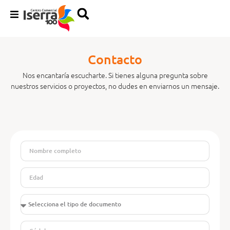
Nuestras Marcas
C
o
n
t
a
c
t
o
Servicios
Nos encantaría escucharte. Si tienes alguna pregunta sobre
nuestros servicios o proyectos, no dudes en enviarnos un mensaje.
Entretenimiento
Calendario eventos propuesta
Nosotros
Contacto propuesta