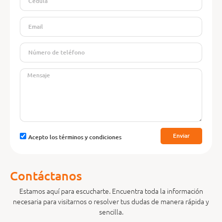
Enviar
Acepto los términos y condiciones
C
o
n
t
á
c
t
a
n
o
s
Estamos aquí para escucharte. Encuentra toda la información
necesaria para visitarnos o resolver tus dudas de manera rápida y
sencilla.